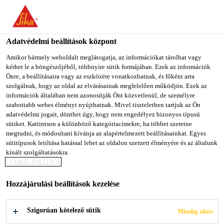
You are accessing "Sika Magyarország", it seems you are
accessing it from "Egyesült Államok". We have a dedicated
website for your country.
Adatvédelmi beállítások központ
TO SIKA
STAY ON SIKA
SELECT A
Amikor bármely weboldalt meglátogatja, az információkat tárolhat vagy
kérhet le a böngészőjéből, többnyire sütik formájában. Ezek az információk
USA
MAGYARORSZÁG
COUNTRY
Önre, a beállításaira vagy az eszközére vonatkozhatnak, és főként arra
szolgálnak, hogy az oldal az elvárásainak megfelelően működjön. Ezek az
információk általában nem azonosítják Önt közvetlenül, de személyre
Sika Magyarország
szabottabb webes élményt nyújthatnak. Mivel tiszteletben tartjuk az Ön
adatvédelmi jogait, dönthet úgy, hogy nem engedélyez bizonyos típusú
sütiket. Kattintson a különböző kategóriacímekre, ha többet szeretne
megtudni, és módosítani kívánja az alapértelmezett beállításainkat. Egyes
sütitípusok letiltása hatással lehet az oldalon szerzett élményére és az általunk
kínált szolgáltatásokra.
BURKO­LATRA­
COOKIE POLITIKA
Hozzájárulási beállítások kezelése
GASZTÁS
Szigorúan kötelező sütik
Mindig aktív