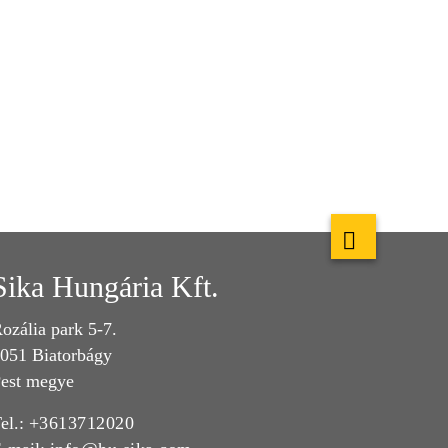
Sika Hungária Kft.
ozália park 5-7.
051 Biatorbágy
est megye
el.:
+3613712020