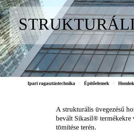
STRUKTU­RÁL
Ipari ragasztástechnika
Építőelemek
Homlok
A strukturális üvegezésű h
bevált Sikasil® termékekre 
tömítése terén.