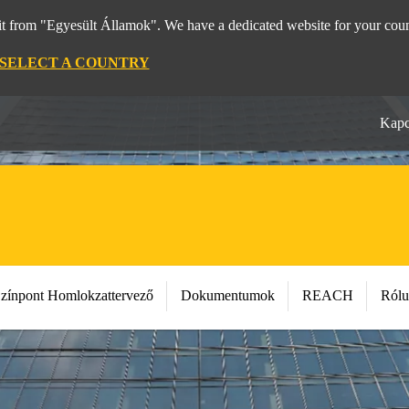
it from "Egyesült Államok". We have a dedicated website for your coun
SELECT A COUNTRY
Kapc
zínpont Homlokzattervező
Dokumentumok
REACH
Ról