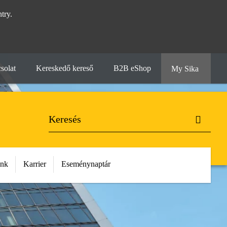
try.
solat
Kereskedő kereső
B2B eShop
My Sika
unk
Karrier
Eseménynaptár