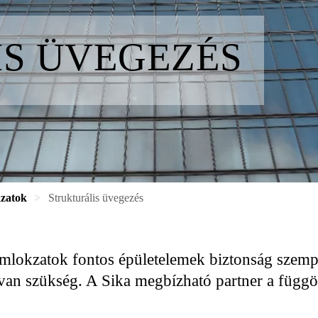
IS ÜVEGEZÉS
zatok
Strukturális üvegezés
omlokzatok fontos épületelemek biztonság szem
van szükség. A Sika megbízható partner a függö