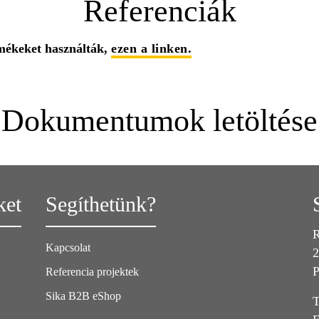
Referenciák
rmékeket használták,
ezen a linken.
Dokumentumok letöltése
ket
Segíthetünk?
R
Kapcsolat
2
P
Referencia projektek
Sika B2B eShop
T