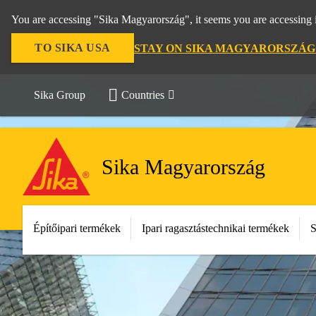
You are accessing "Sika Magyarország", it seems you are accessing 
TO SIKA USA
STAY ON SIKA MAGYARORSZÁG
Sika Group
Countries
Sika Magyarország
Építőipari termékek
Ipari ragasztástechnikai termékek
S