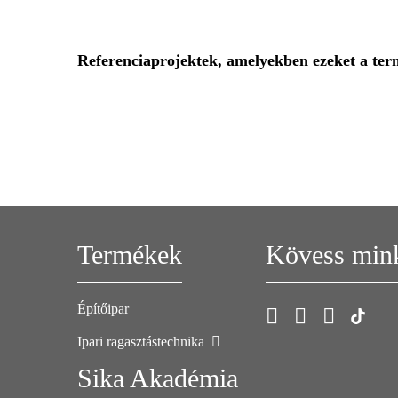
Referenciaprojektek, amelyekben ezeket a te
Termékek
Kövess min
Építőipar
Ipari ragasztástechnika
Sika Akadémia