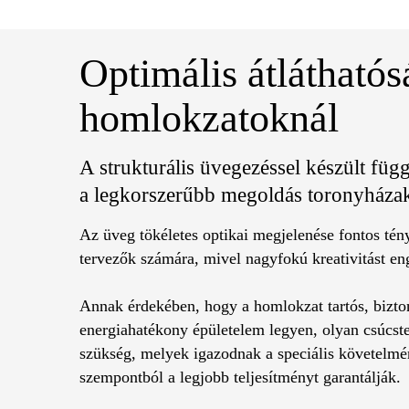
Optimális átláthatós
homlokzatoknál
A strukturális üvegezéssel készült fü
a legkorszerűbb megoldás toronyházak
Az üveg tökéletes optikai megjelenése fontos tén
tervezők számára, mivel nagyfokú kreativitást en
Annak érdekében, hogy a homlokzat tartós, bizto
energiahatékony épületelem legyen, olyan csúcst
szükség, melyek igazodnak a speciális követelm
szempontból a legjobb teljesítményt garantálják.