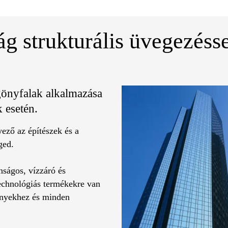
ág strukturális üvegezésse
ggönyfalak alkalmazása
 esetén.
yező az építészek és a
ged.
nságos, vízzáró és
echnológiás termékekre van
ényekhez és minden