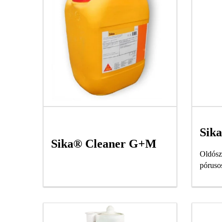
Sik
Sika® Cleaner G+M
Oldósze
póruso