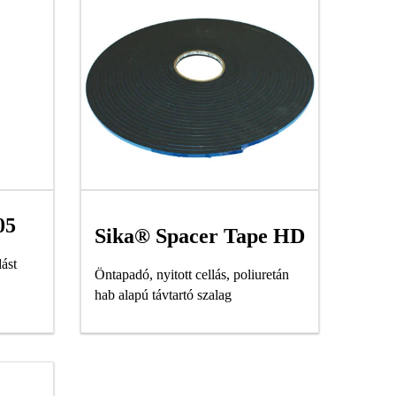
05
Sika® Spacer Tape HD
dást
Öntapadó, nyitott cellás, poliuretán
hab alapú távtartó szalag