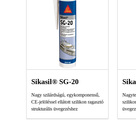
Sikasil® SG-20
Sika
Nagy szilárdságú, egykomponensű,
Nagyte
CE-jelöléssel ellátott szilikon ragasztó
sziliko
strukturális üvegezéshez
üvegez