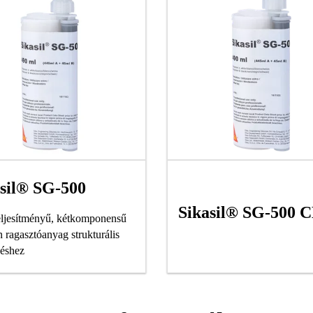
sil® SG-500
Sikasil® SG-500 
ljesítményű, kétkomponensű
n ragasztóanyag strukturális
éshez