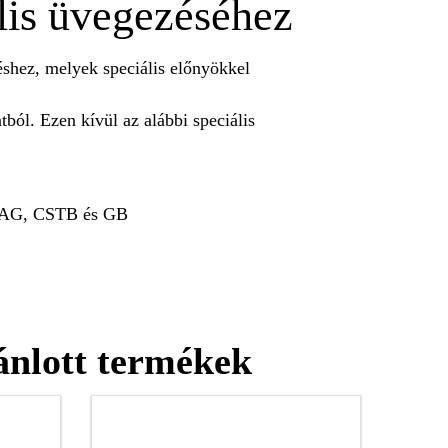
lis üvegezéséhez
éshez, melyek speciális előnyökkel
ól. Ezen kívül az alábbi speciális
ETAG, CSTB és GB
ánlott termékek