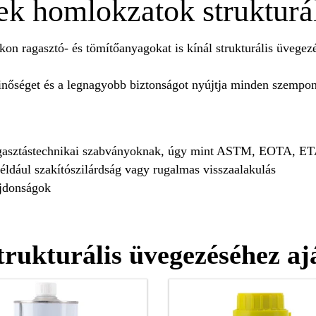
ek homlokzatok strukturá
on ragasztó- és tömítőanyagokat is kínál strukturális üvegez
őséget és a legnagyobb biztonságot nyújtja minden szempontb
ragasztástechnikai szabványoknak, úgy mint ASTM, EOTA, 
éldául szakítószilárdság vagy rugalmas visszaalakulás
ajdonságok
rukturális üvegezéséhez aj