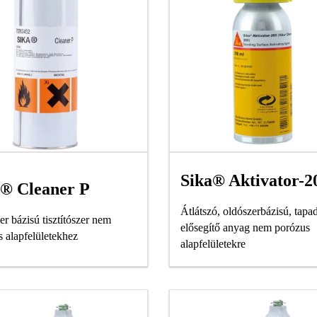
Sika® Aktivator-2
a® Cleaner P
Átlátszó, oldószerbázisú, tapa
r bázisú tisztítószer nem
elősegítő anyag nem porózus
s alapfelületekhez
alapfelületekre