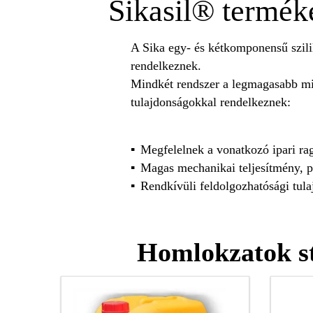
Sikasil® termék
A Sika egy- és kétkomponensű szilik
rendelkeznek.
Mindkét rendszer a legmagasabb min
tulajdonságokkal rendelkeznek:
Megfelelnek a vonatkozó ipari 
Magas mechanikai teljesítmény, p
Rendkívüli feldolgozhatósági tul
Homlokzatok st