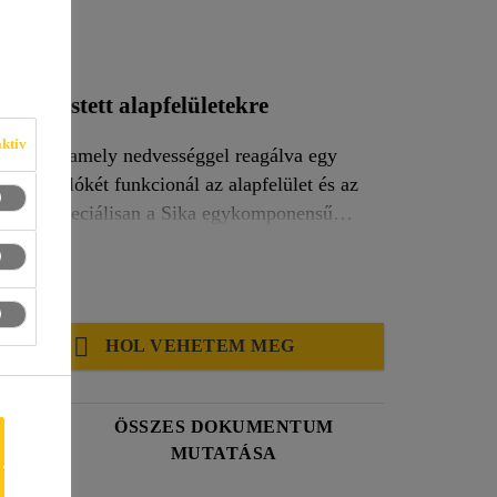
9 D
 és festett alapfelületekre
ktív
olyadék, amely nedvességgel reagálva egy
eg kapcsolókét funkcionál az alapfelület és az
-209 D speciálisan a Sika egykomponensű
sére lett kifejlesztve. Ez az alapozó kiváló
tapadást biztosít bizonyos műanyag alapfelületeken előzetes aktivátoros kezelés nélkül.
HOL VEHETEM MEG
ÖSSZES DOKUMENTUM
MUTATÁSA