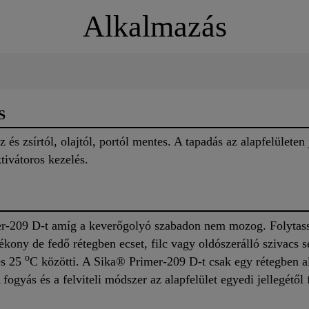
Alkalmazás
S
z és zsírtól, olajtól, portól mentes. A tapadás az alapfelületen 
ktivátoros kezelés.
er-209 D-t amíg a keverőgolyó szabadon nem mozog. Folytassa
kony de fedő rétegben ecset, filc vagy oldószerálló szivacs se
o
és 25
C közötti. A Sika® Primer-209 D-t csak egy rétegben a
 fogyás és a felviteli módszer az alapfelület egyedi jellegétő