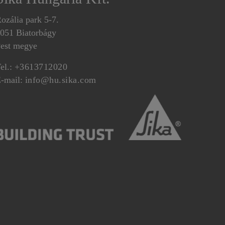
ozália park 5-7.
051 Biatorbágy
est megye
el.:
+3613712020
-mail:
info@hu.sika.com