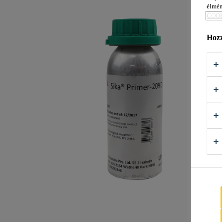
élmén
COOK
Hozz