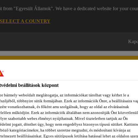
it from "Egyesült Államok". We have a dedicated website for your coun
SELECT A COUNTRY
Kapc
védelmi beállítások központ
r bármely weboldalt meglátogatja, az információkat tárolhat vagy kérhet le a
zínpont Homlokzattervező
Dokumentumok
REACH
Ról
szőjéből, többnyire sütik formájában. Ezek az információk Önre, a beállításaira va
zére vonatkozhatnak, és főként arra szolgálnak, hogy az oldal az elvárásainak
lelően működjön. Ezek az információk általában nem azonosítják Önt közvetlenül
lyre szabottabb webes élményt nyújthatnak. Mivel tiszteletben tartjuk az Ön
édelmi jogait, dönthet úgy, hogy nem engedélyez bizonyos típusú sütiket. Kattints
s motoroshajó
Belső tömítések
Sika® Primer-209 D
böző kategóriacímekre, ha többet szeretne megtudni, és módosítani kívánja az
telmezett beállításainkat. Egyes sütitípusok letiltása hatással lehet az oldalon szerz