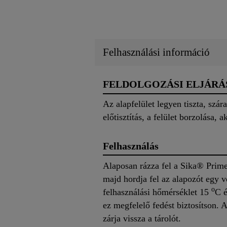
Felhasználási információ
FELDOLGOZÁSI ELJÁRÁ
Az alapfelület legyen tiszta, szára
előtisztítás, a felület borzolása, a
Felhasználás
Alaposan rázza fel a Sika® Prim
majd hordja fel az alapozót egy vé
o
felhasználási hőmérséklet 15
C 
ez megfelelő fedést biztosítson. A
zárja vissza a tárolót.