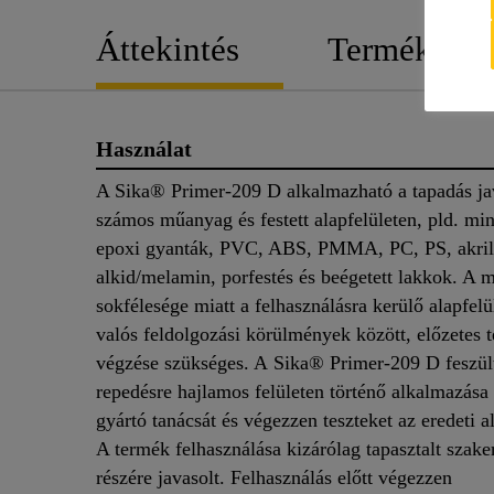
Áttekintés
Termék rész
Használat
A Sika® Primer-209 D alkalmazható a tapadás ja
számos műanyag és festett alapfelületen, pld. mi
epoxi gyanták, PVC, ABS, PMMA, PC, PS, akril
alkid/melamin, porfestés és beégetett lakkok. A
sokfélesége miatt a felhasználásra kerülő alapfelü
valós feldolgozási körülmények között, előzetes t
végzése szükséges. A Sika® Primer-209 D feszül
repedésre hajlamos felületen történő alkalmazása e
gyártó tanácsát és végezzen teszteket az eredeti a
A termék felhasználása kizárólag tapasztalt szak
részére javasolt. Felhasználás előtt végezzen