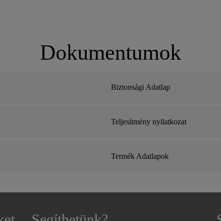
Dokumentumok
D
Biztonsági Adatlap
Teljesítmény nyilatkozat
Termék Adatlapok
ket
Segíthetünk?