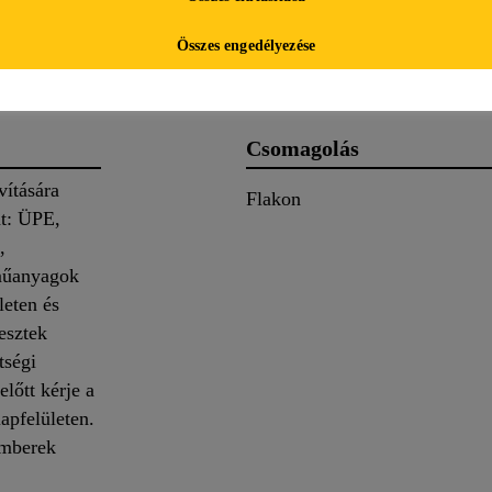
letei
Alkalmazás
Doku
Összes engedélyezése
Csomagolás
vítására
Flakon
nt: ÜPE,
,
 műanyagok
leten és
esztek
tségi
lőtt kérje a
lapfelületen.
emberek