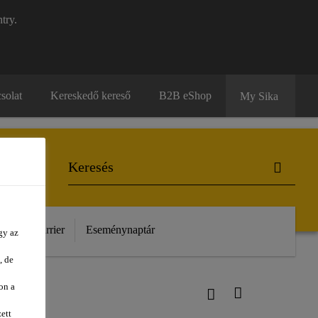
try.
solat
Kereskedő kereső
B2B eShop
My Sika
unk
Karrier
Eseménynaptár
gy az
, de
on a
ett