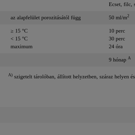
Ecset, filc,
2
az alapfelület porozitásától függ
50 ml/m
≥ 15 °C
10 perc
< 15 °C
30 perc
maximum
24 óra
A
9 hónap
A)
szigetelt tárolóban, állított helyzetben, száraz helyen és