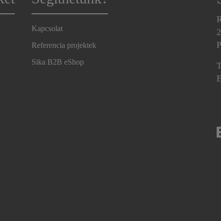
R
Kapcsolat
2
P
Referencia projektek
Sika B2B eShop
T
E