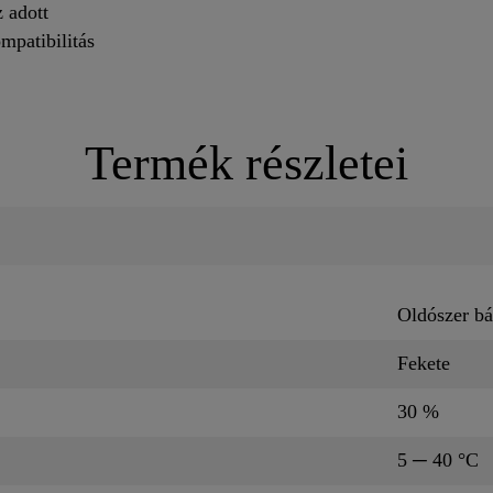
z adott
mpatibilitás
Termék részletei
Oldószer bá
Fekete
30 %
5 ─ 40 °C