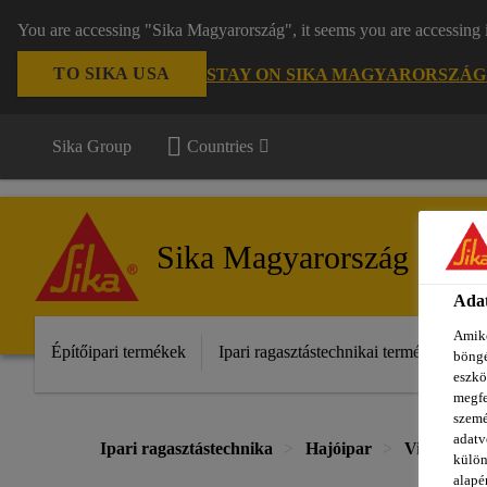
You are accessing "Sika Magyarország", it seems you are accessing 
TO SIKA USA
STAY ON SIKA MAGYARORSZÁG
Sika Group
Countries
Sika Magyarország
Adat
Amiko
Építőipari termékek
Ipari ragasztástechnikai termékek
S
böngé
eszkö
megfe
szemé
adatv
Ipari ragasztástechnika
Hajóipar
Vitorlás é
külön
alapér