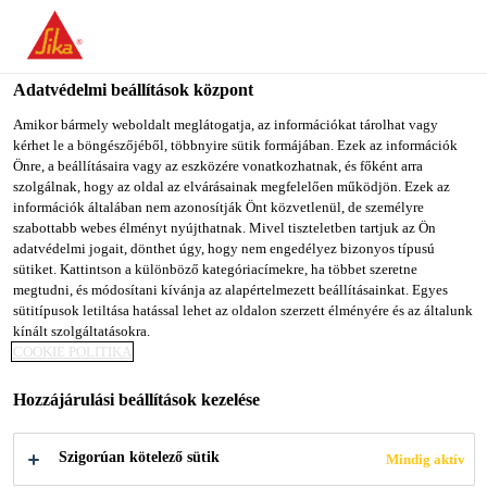
You are accessing "Sika Magyarország", it seems you are
accessing it from "Egyesült Államok". We have a dedicated
website for your country.
Adatvédelmi beállítások központ
TO SIKA
STAY ON SIKA
SELECT A
Amikor bármely weboldalt meglátogatja, az információkat tárolhat vagy
kérhet le a böngészőjéből, többnyire sütik formájában. Ezek az információk
USA
MAGYARORSZÁG
COUNTRY
Önre, a beállításaira vagy az eszközére vonatkozhatnak, és főként arra
szolgálnak, hogy az oldal az elvárásainak megfelelően működjön. Ezek az
információk általában nem azonosítják Önt közvetlenül, de személyre
Sika Magyarország
szabottabb webes élményt nyújthatnak. Mivel tiszteletben tartjuk az Ön
adatvédelmi jogait, dönthet úgy, hogy nem engedélyez bizonyos típusú
sütiket. Kattintson a különböző kategóriacímekre, ha többet szeretne
megtudni, és módosítani kívánja az alapértelmezett beállításainkat. Egyes
sütitípusok letiltása hatással lehet az oldalon szerzett élményére és az általunk
LETÖLTHETŐ
kínált szolgáltatásokra.
COOKIE POLITIKA
DOKUMENTU­MOK
Hozzájárulási beállítások kezelése
Szigorúan kötelező sütik
Mindig aktív