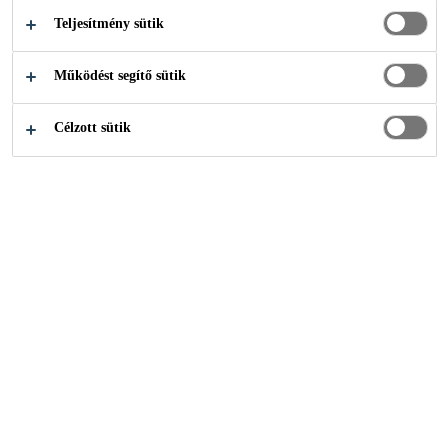
Teljesítmény sütik
Ipari ragasztástechnika
...
Downloads
Működést segítő sütik
Célzott sütik
Termékek
Építőipar
Ipari ragasztástechnika
Sika Akadémia
Univerzális ragasztás-tömítés egyszerűen, saját kezűleg
Teraszok kialakítása