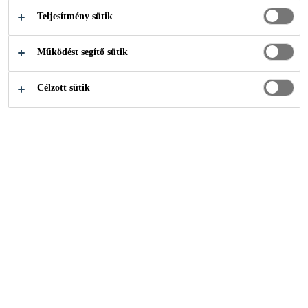
Teljesítmény sütik
Ipari ragasztástechnika
...
Széllapátok javítása és karb
Működést segítő sütik
Célzott sütik
Termékek
Építőipar
Ipari ragasztástechnika
Sika Akadémia
Univerzális ragasztás-tömítés egyszerűen, saját kezűleg