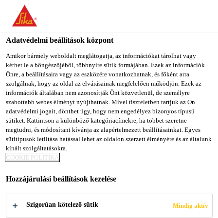
You are accessing "Sika Magyarország", it seems you are
accessing it from "Egyesült Államok". We have a dedicated
website for your country.
Adatvédelmi beállítások központ
TO SIKA
STAY ON SIKA
SELECT A
Amikor bármely weboldalt meglátogatja, az információkat tárolhat vagy
kérhet le a böngészőjéből, többnyire sütik formájában. Ezek az információk
USA
MAGYARORSZÁG
COUNTRY
Önre, a beállításaira vagy az eszközére vonatkozhatnak, és főként arra
szolgálnak, hogy az oldal az elvárásainak megfelelően működjön. Ezek az
információk általában nem azonosítják Önt közvetlenül, de személyre
Sika Magyarország
szabottabb webes élményt nyújthatnak. Mivel tiszteletben tartjuk az Ön
adatvédelmi jogait, dönthet úgy, hogy nem engedélyez bizonyos típusú
sütiket. Kattintson a különböző kategóriacímekre, ha többet szeretne
megtudni, és módosítani kívánja az alapértelmezett beállításainkat. Egyes
sütitípusok letiltása hatással lehet az oldalon szerzett élményére és az általunk
SZÉLLAPÁTOK
kínált szolgáltatásokra.
COOKIE POLITIKA
JAVÍTÁSA ÉS
Hozzájárulási beállítások kezelése
KARBANTARTÁSA
Szigorúan kötelező sütik
Mindig aktív