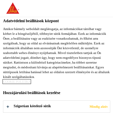
You are accessing "Sika Magyarország", it seems you are
accessing it from "Egyesült Államok". We have a dedicated
website for your country.
Adatvédelmi beállítások központ
TO SIKA
STAY ON SIKA
SELECT A
Amikor bármely weboldalt meglátogatja, az információkat tárolhat vagy
kérhet le a böngészőjéből, többnyire sütik formájában. Ezek az információk
USA
MAGYARORSZÁG
COUNTRY
Önre, a beállításaira vagy az eszközére vonatkozhatnak, és főként arra
szolgálnak, hogy az oldal az elvárásainak megfelelően működjön. Ezek az
információk általában nem azonosítják Önt közvetlenül, de személyre
Sika Magyarország
szabottabb webes élményt nyújthatnak. Mivel tiszteletben tartjuk az Ön
adatvédelmi jogait, dönthet úgy, hogy nem engedélyez bizonyos típusú
sütiket. Kattintson a különböző kategóriacímekre, ha többet szeretne
megtudni, és módosítani kívánja az alapértelmezett beállításainkat. Egyes
sütitípusok letiltása hatással lehet az oldalon szerzett élményére és az általunk
kínált szolgáltatásokra.
ÜGYFÉL­
COOKIE POLITIKA
Hozzájárulási beállítások kezelése
KÖZPONTÚ
Szigorúan kötelező sütik
Mindig aktív
SZOLGÁL­TATÁS