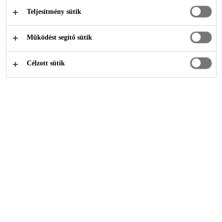
Teljesítmény sütik
M /
Működést segítő sütik
BETONJAVÍTÁS
Célzott sütik
/ VASÚTI
MEGOLDÁSOK
Kapcsolat
...
Szerkezetmegerősítés / Betonvédelem / Bet