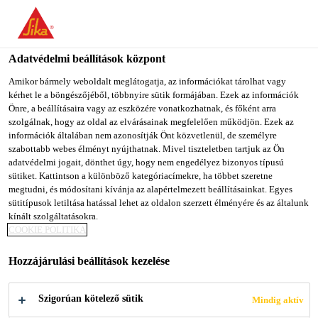
You are accessing "Sika Magyarország", it seems you are
accessing it from "Egyesült Államok". We have a dedicated
website for your country.
Adatvédelmi beállítások központ
TO SIKA
STAY ON SIKA
SELECT A
Amikor bármely weboldalt meglátogatja, az információkat tárolhat vagy
kérhet le a böngészőjéből, többnyire sütik formájában. Ezek az információk
USA
MAGYARORSZÁG
COUNTRY
Önre, a beállításaira vagy az eszközére vonatkozhatnak, és főként arra
szolgálnak, hogy az oldal az elvárásainak megfelelően működjön. Ezek az
információk általában nem azonosítják Önt közvetlenül, de személyre
Sika Magyarország
szabottabb webes élményt nyújthatnak. Mivel tiszteletben tartjuk az Ön
adatvédelmi jogait, dönthet úgy, hogy nem engedélyez bizonyos típusú
sütiket. Kattintson a különböző kategóriacímekre, ha többet szeretne
megtudni, és módosítani kívánja az alapértelmezett beállításainkat. Egyes
sütitípusok letiltása hatással lehet az oldalon szerzett élményére és az általunk
kínált szolgáltatásokra.
SZERKEZETME
COOKIE POLITIKA
Hozzájárulási beállítások kezelése
GERŐSÍTÉS /
Szigorúan kötelező sütik
Mindig aktív
BETONVÉDELE