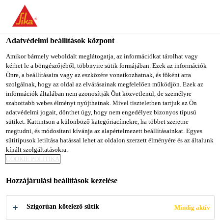
You are accessing "Sika Magyarország", it seems you are
accessing it from "Egyesült Államok". We have a dedicated
website for your country.
Adatvédelmi beállítások központ
TO SIKA
STAY ON SIKA
SELECT A
Amikor bármely weboldalt meglátogatja, az információkat tárolhat vagy
kérhet le a böngészőjéből, többnyire sütik formájában. Ezek az információk
USA
MAGYARORSZÁG
COUNTRY
Önre, a beállításaira vagy az eszközére vonatkozhatnak, és főként arra
szolgálnak, hogy az oldal az elvárásainak megfelelően működjön. Ezek az
információk általában nem azonosítják Önt közvetlenül, de személyre
Sika Magyarország
szabottabb webes élményt nyújthatnak. Mivel tiszteletben tartjuk az Ön
adatvédelmi jogait, dönthet úgy, hogy nem engedélyez bizonyos típusú
sütiket. Kattintson a különböző kategóriacímekre, ha többet szeretne
megtudni, és módosítani kívánja az alapértelmezett beállításainkat. Egyes
sütitípusok letiltása hatással lehet az oldalon szerzett élményére és az általunk
kínált szolgáltatásokra.
KÜLSŐ
COOKIE POLITIKA
Hozzájárulási beállítások kezelése
VÍZSZIGETELÉS
Szigorúan kötelező sütik
Mindig aktív
,