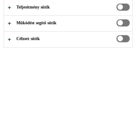
Teljesítmény sütik
IMPREGNÁLÁS
Működést segítő sütik
Célzott sütik
Sika Akadémia
impregnalas
KÜLSŐ VÍZSZIGE­TELÉS EGYSZE­RŰEN,
SAJÁT KEZŰLEG