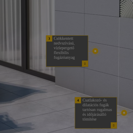
Csökkentett
3
nedvszívású,
vízlepergető
flexibilis
fugázóanyag
Csatlakozó- és
4
dilatációs fugák
tartósan rugalmas
és időjárásálló
tömítése