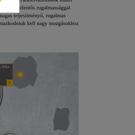
szintén jelentős rugalmassággal
magas teljesítményű, rugalmas
almazkodniuk kell nagy mozgásokhoz
s Sika