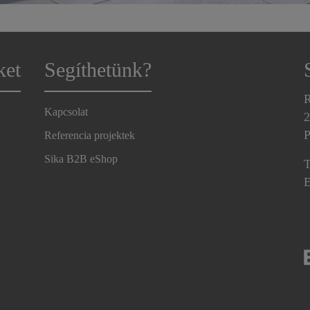
ket
Segíthetünk?
R
Kapcsolat
2
P
Referencia projektek
Sika B2B eShop
T
E