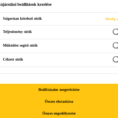
ájárulási beállítások kezelése
Szigorúan kötelező sütik
Mindig a
ási-tömítési rendszerek
Homlokzatburkolás
Teljesítmény sütik
Működést segítő sütik
om megjelenjen, el kell fogadnia az összes cookie-t a cookie-beállításo
, vagy kattintson az "Accept All Cookies" gombra.
Célzott sütik
ÍTÁSA
Beállításaim megerősítése
át régóta kihívásnak és kockázatosnak tekintik a kivitelezők
Összes elutasítása
csokat, amelyek elbírják az ezen szigorú követelmények szeri
s a különböző homlokzati anyagok hőmozgásához való alkal
Összes engedélyezése
lapozáshoz magas polimertartalmával biztosítja a széles és g