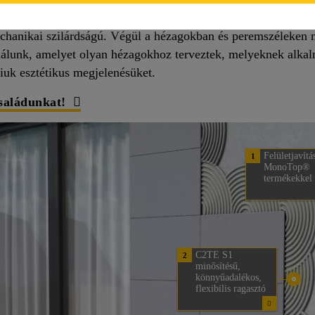
A Sika speciális cement alapú fugázóanyaga homlokzatokhoz 
chanikai szilárdságú. Végül a hézagokban és peremszéleken 
ználunk, amelyet olyan hézagokhoz terveztek, melyeknek alk
niuk esztétikus megjelenésüket.
aládunkat!
Felületjavítá
1
MonoTop®
termékekkel
C2TE S1
2
minősítésű,
könnyűadalékos,
flexibilis ragasztó