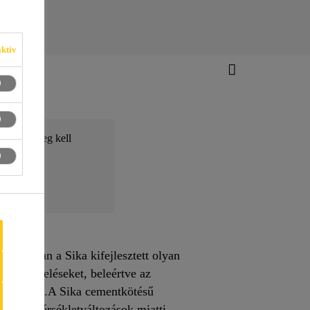
ktív
kban, és meg kell
. Azonban a Sika kifejlesztett olyan
nti terheléseket, beleértve az
mazkodást.A Sika cementkötésű
yors hőmérsékletváltozások miatti