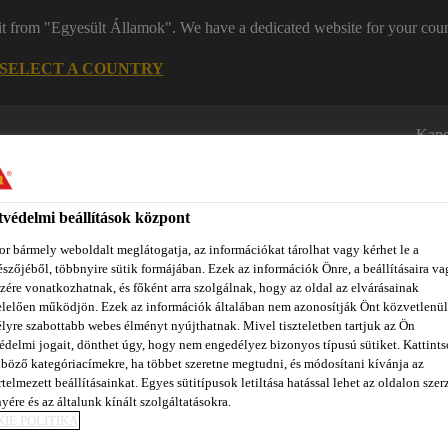
it from "Egyesült Államok". We have a dedicated website for your coun
SELECT A COUNTRY
Kapc
védelmi beállítások központ
r bármely weboldalt meglátogatja, az információkat tárolhat vagy kérhet le a
szőjéből, többnyire sütik formájában. Ezek az információk Önre, a beállításaira va
zére vonatkozhatnak, és főként arra szolgálnak, hogy az oldal az elvárásainak
lelően működjön. Ezek az információk általában nem azonosítják Önt közvetlenül
zínpont Homlokzattervező
Dokumentumok
REACH
Ról
lyre szabottabb webes élményt nyújthatnak. Mivel tiszteletben tartjuk az Ön
édelmi jogait, dönthet úgy, hogy nem engedélyez bizonyos típusú sütiket. Kattints
böző kategóriacímekre, ha többet szeretne megtudni, és módosítani kívánja az
telmezett beállításainkat. Egyes sütitípusok letiltása hatással lehet az oldalon szerz
yére és az általunk kínált szolgáltatásokra.
URKOLÁS
IE POLITIKA