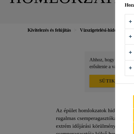
Hozz
Kivitelezés és felújítás
Vízszigetelési-hidegburkol
Ahhoz, hogy ez a tartal
erősítenie a választást
SÜTIK BEÁLL
Az épület homlokzatok hidegburkolás
rugalmas csemperagasztókat és habar
extrém időjárási körülményekhez é
csemperagasztója külső homlokzati 