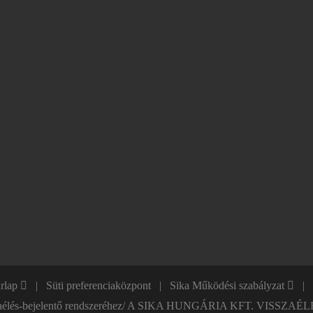
űrlap
Süti preferenciaközpont
Sika Működési szabályzat
ső visszaélés-bejelentő rendszeréhez/ A SIKA HUNGÁRIA KFT. V