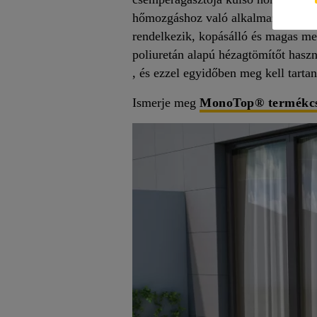
hőmozgáshoz való alkalmazkodást. 
rendelkezik, kopásálló és magas me
poliuretán alapú hézagtömítőt has
, és ezzel egyidőben meg kell tarta
Ismerje meg
MonoTop® termékcs