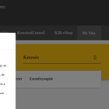
try.
solat
Kereskedő kereső
B2B eShop
My Sika
gy az
, de
unk
Karrier
Eseménynaptár
on a
ett