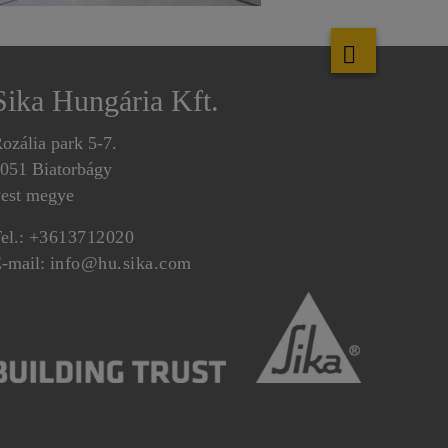
Sika Hungária Kft.
ozália park 5-7.
051 Biatorbágy
est megye
el.:
+3613712020
-mail:
info@hu.sika.com