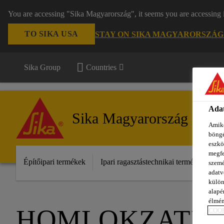
You are accessing "Sika Magyarország", it seems you are accessing 
TO SIKA USA
STAY ON SIKA MAGYARORSZÁG
Sika Group
Countries
Adat
Sika Magyarország
Amiko
böngé
eszkö
megfe
Építőipari termékek
Ipari ragasztástechnikai termékek
S
szemé
adatv
külön
alapér
élmén
HOMLOKZAT­B
COOK