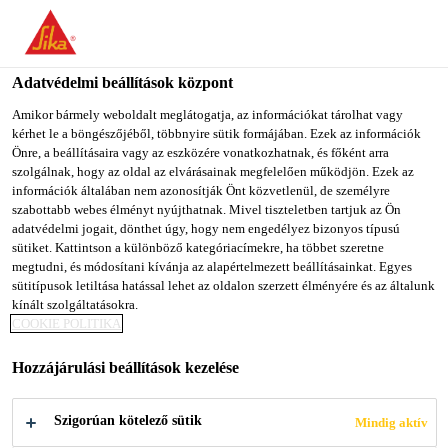
You are accessing "Sika Magyarország", it seems you are
accessing it from "Egyesült Államok". We have a dedicated
website for your country.
Adatvédelmi beállítások központ
Építőipar
...
Sikaplan® SGmA-20
TO SIKA
STAY ON SIKA
SELECT A
Amikor bármely weboldalt meglátogatja, az információkat tárolhat vagy
kérhet le a böngészőjéből, többnyire sütik formájában. Ezek az információk
USA
MAGYARORSZÁG
COUNTRY
Önre, a beállításaira vagy az eszközére vonatkozhatnak, és főként arra
szolgálnak, hogy az oldal az elvárásainak megfelelően működjön. Ezek az
információk általában nem azonosítják Önt közvetlenül, de személyre
Sika Magyarország
szabottabb webes élményt nyújthatnak. Mivel tiszteletben tartjuk az Ön
Sikaplan® SGmA-
adatvédelmi jogait, dönthet úgy, hogy nem engedélyez bizonyos típusú
sütiket. Kattintson a különböző kategóriacímekre, ha többet szeretne
megtudni, és módosítani kívánja az alapértelmezett beállításainkat. Egyes
20
sütitípusok letiltása hatással lehet az oldalon szerzett élményére és az általunk
kínált szolgáltatásokra.
COOKIE POLITIKA
Műanyag szigetelő lemez terhelő réteggel
ellátott lapostetők szigeteléséhez
Hozzájárulási beállítások kezelése
A Sikaplan® SGmA-20 többrétegű, magas minőségű
Szigorúan kötelező sütik
Mindig aktív
polivinil-klorid (PVC) szintetikus szigetelő lemez,