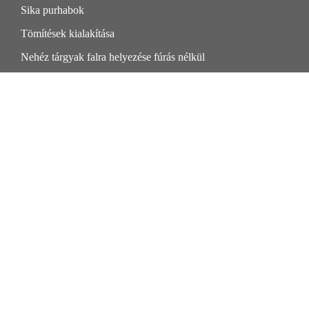
Sika purhabok
Tömítések kialakítása
Nehéz tárgyak falra helyezése fúrás nélkül
Beázás javítása
Mit csináljak ha vizesedik a falam?
SIKA AKADÉMIA
Kövess minket
Segíthetünk?