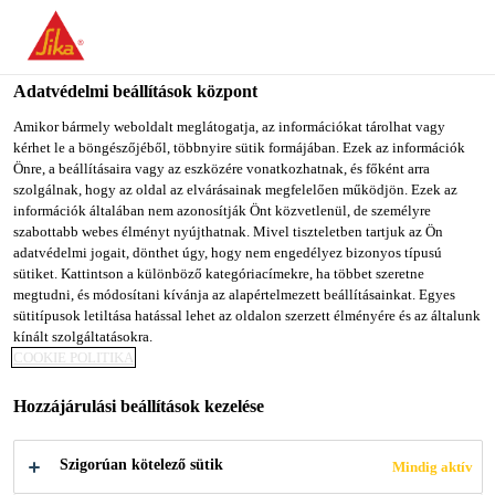
You are accessing "Sika Magyarország", it seems you are
accessing it from "Egyesült Államok". We have a dedicated
website for your country.
Adatvédelmi beállítások központ
TO SIKA
STAY ON SIKA
SELECT A
Amikor bármely weboldalt meglátogatja, az információkat tárolhat vagy
kérhet le a böngészőjéből, többnyire sütik formájában. Ezek az információk
USA
MAGYARORSZÁG
COUNTRY
Önre, a beállításaira vagy az eszközére vonatkozhatnak, és főként arra
szolgálnak, hogy az oldal az elvárásainak megfelelően működjön. Ezek az
információk általában nem azonosítják Önt közvetlenül, de személyre
Sika Magyarország
szabottabb webes élményt nyújthatnak. Mivel tiszteletben tartjuk az Ön
adatvédelmi jogait, dönthet úgy, hogy nem engedélyez bizonyos típusú
sütiket. Kattintson a különböző kategóriacímekre, ha többet szeretne
megtudni, és módosítani kívánja az alapértelmezett beállításainkat. Egyes
sütitípusok letiltása hatással lehet az oldalon szerzett élményére és az általunk
MATTERHORN
kínált szolgáltatásokra.
COOKIE POLITIKA
GLACIER
Hozzájárulási beállítások kezelése
PARADISE
Szigorúan kötelező sütik
Mindig aktív