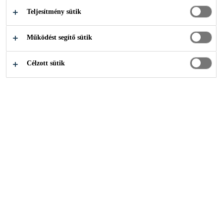
Teljesítmény sütik
Sika
Matterhorn Glacier Paradise
Működést segítő sütik
Célzott sütik
2009
MATTERHORN, SWITZERLAND