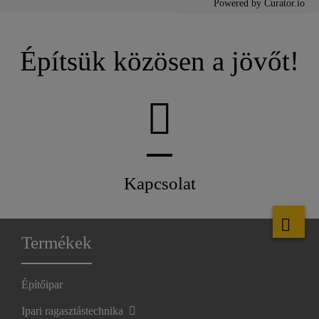
Powered by Curator.io
Építsük közösen a jövőt!
Kapcsolat
Termékek
Építőipar
Ipari ragasztástechnika