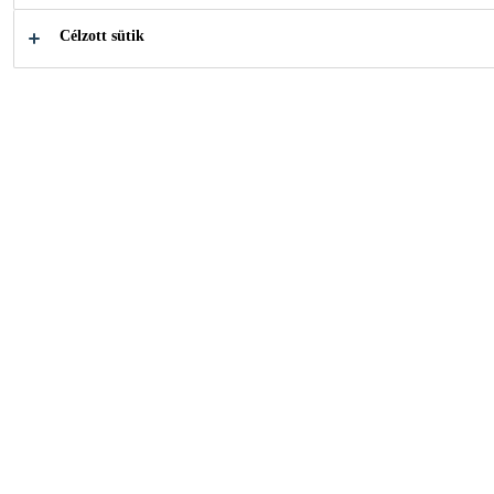
Célzott sütik
Miben segíthetünk?
Kereskedő
Termékadatlapok
kereső