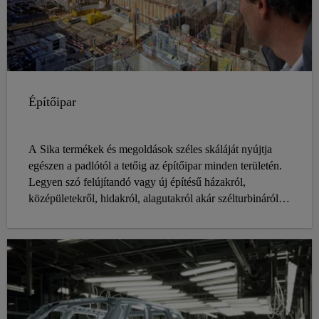
Építőipar
A Sika termékek és megoldások széles skáláját nyújtja
egészen a padlótól a tetőig az építőipar minden területén.
Legyen szó felújítandó vagy új építésű házakról,
középületekről, hidakról, alagutakról akár szélturbináról, a
Sika termékei minden igényt kiszolgálnak.