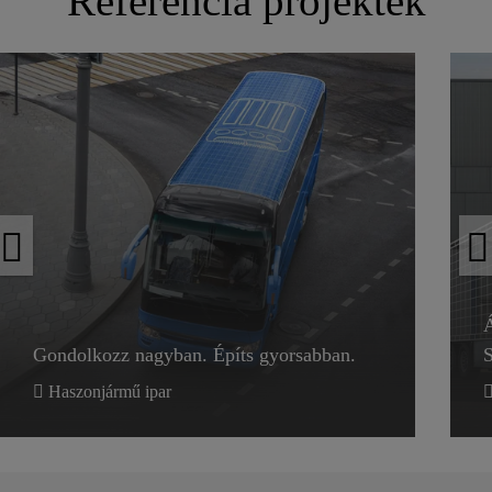
Referencia projektek
Á
Á
Gondolkozz nagyban. Építs gyorsabban.
S
Gondolkozz nagyban. Építs gyorsabban.
S
Haszonjármű ipar