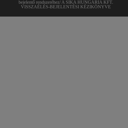
bejelentő rendszeréhez/ A SIKA HUNGÁRIA KFT.
VISSZAÉLÉS-BEJELENTÉSI KÉZIKÖNYVE