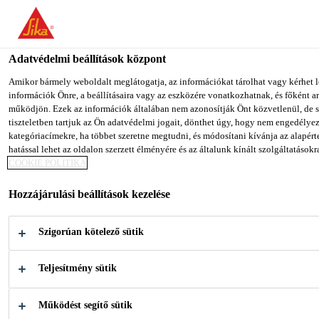
You are accessing "Sika Magyarország", it seems you are accessing
website for your country.
Adatvédelmi beállítások központ
TO SIKA USA
STAY ON SIKA MAGYARORSZÁG
Amikor bármely weboldalt meglátogatja, az információkat tárolhat vagy kérhet l
információk Önre, a beállításaira vagy az eszközére vonatkozhatnak, és főként a
működjön. Ezek az információk általában nem azonosítják Önt közvetlenül, de 
Sika Magyarország
tiszteletben tartjuk az Ön adatvédelmi jogait, dönthet úgy, hogy nem engedélye
kategóriacímekre, ha többet szeretne megtudni, és módosítani kívánja az alapérte
hatással lehet az oldalon szerzett élményére és az általunk kínált szolgáltatásokr
COOKIE POLITIKA
Hozzájárulási beállítások kezelése
SIKA
Szigorúan kötelező sütik
1990 óta a magyar piacon
Teljesítmény sütik
Működést segítő sütik