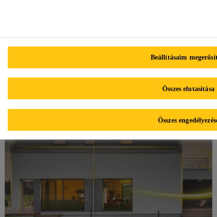
Beállításaim megerősí
Próbálja ki új Színpont Homlokzat-tervezőnket!
Összes elutasítása
Összes engedélyezés