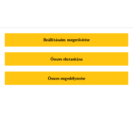
Nehéz tárgyak falra helyezése fúrás nélkül
Beázás javítása
Mit csináljak ha vizesedik a falam?
SIKA AKADÉMIA
Beállításaim megerősítése
Kövess minket
Összes elutasítása
Összes engedélyezése
Segíthetünk?
Kapcsolat
Referencia projektek