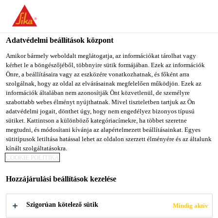
You are accessing "Sika Magyarország", it seems you are
accessing it from "Egyesült Államok". We have a dedicated
website for your country.
Adatvédelmi beállítások központ
TO SIKA
STAY ON SIKA
SELECT A
Amikor bármely weboldalt meglátogatja, az információkat tárolhat vagy
kérhet le a böngészőjéből, többnyire sütik formájában. Ezek az információk
USA
MAGYARORSZÁG
COUNTRY
Önre, a beállításaira vagy az eszközére vonatkozhatnak, és főként arra
szolgálnak, hogy az oldal az elvárásainak megfelelően működjön. Ezek az
információk általában nem azonosítják Önt közvetlenül, de személyre
Sika Magyarország
szabottabb webes élményt nyújthatnak. Mivel tiszteletben tartjuk az Ön
adatvédelmi jogait, dönthet úgy, hogy nem engedélyez bizonyos típusú
sütiket. Kattintson a különböző kategóriacímekre, ha többet szeretne
megtudni, és módosítani kívánja az alapértelmezett beállításainkat. Egyes
sütitípusok letiltása hatással lehet az oldalon szerzett élményére és az általunk
kínált szolgáltatásokra.
SIKA
COOKIE POLITIKA
Hozzájárulási beállítások kezelése
LŐTTBETON
Szigorúan kötelező sütik
Mindig aktív
RENDSZER AZ