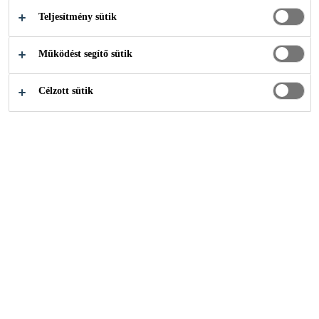
Teljesítmény sütik
M6-OS
Működést segítő sütik
AUTÓPÁLYA
Célzott sütik
ALAGÚTJAI­
BAN
Sika
...
Sika lőttbeton rendszer az M6-os autópálya alag