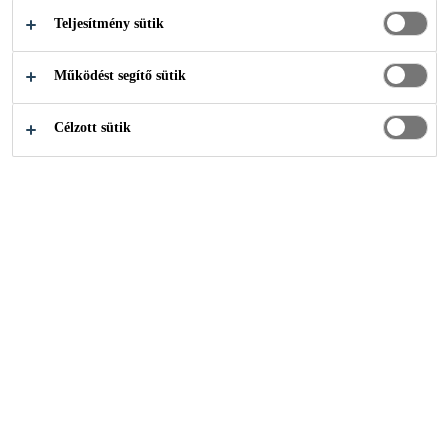
Teljesítmény sütik
T-SYSTEMS
Működést segítő sütik
KÖZÖS
Célzott sütik
SZÉKHÁZÁ­BAN
Sika
...
Sika megoldások a Telekom és T-Systems közö
2019
BUDAPEST