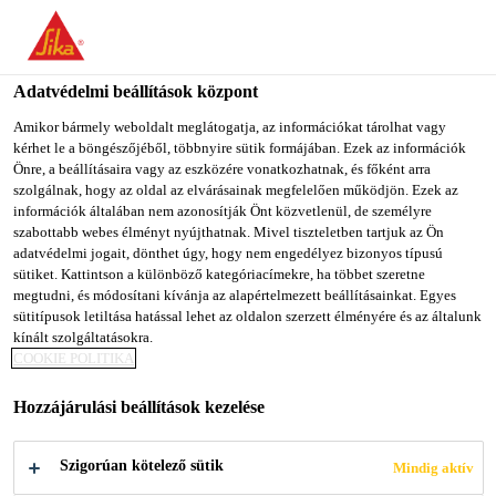
You are accessing "Sika Magyarország", it seems you are
accessing it from "Egyesült Államok". We have a dedicated
website for your country.
Adatvédelmi beállítások központ
TO SIKA
STAY ON SIKA
SELECT A
Amikor bármely weboldalt meglátogatja, az információkat tárolhat vagy
kérhet le a böngészőjéből, többnyire sütik formájában. Ezek az információk
USA
MAGYARORSZÁG
COUNTRY
Önre, a beállításaira vagy az eszközére vonatkozhatnak, és főként arra
szolgálnak, hogy az oldal az elvárásainak megfelelően működjön. Ezek az
információk általában nem azonosítják Önt közvetlenül, de személyre
Sika Magyarország
szabottabb webes élményt nyújthatnak. Mivel tiszteletben tartjuk az Ön
adatvédelmi jogait, dönthet úgy, hogy nem engedélyez bizonyos típusú
sütiket. Kattintson a különböző kategóriacímekre, ha többet szeretne
megtudni, és módosítani kívánja az alapértelmezett beállításainkat. Egyes
sütitípusok letiltása hatással lehet az oldalon szerzett élményére és az általunk
kínált szolgáltatásokra.
SIKA
COOKIE POLITIKA
Hozzájárulási beállítások kezelése
MEGOLDÁSOK
Szigorúan kötelező sütik
Mindig aktív
A TELEKOM ÉS