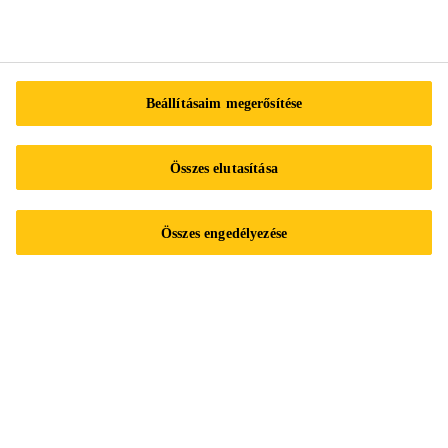
Beázás javítása
Mit csináljak ha vizesedik a falam?
SIKA AKADÉMIA
Beállításaim megerősítése
Kövess minket
Összes elutasítása
Összes engedélyezése
Segíthetünk?
Kapcsolat
Referencia projektek
Sika B2B eShop