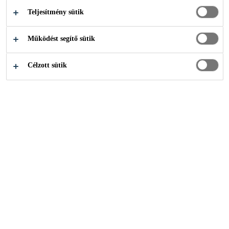
Teljesítmény sütik
Ipari ragasztástechnika
...
Zajcsillapítás és védelem
Működést segítő sütik
Célzott sütik