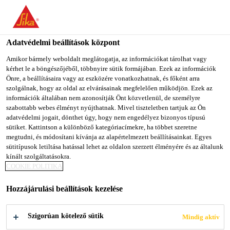
You are accessing "Sika Magyarország", it seems you are
accessing it from "Egyesült Államok". We have a dedicated
website for your country.
Adatvédelmi beállítások központ
TO SIKA
STAY ON SIKA
SELECT A
Amikor bármely weboldalt meglátogatja, az információkat tárolhat vagy
kérhet le a böngészőjéből, többnyire sütik formájában. Ezek az információk
USA
MAGYARORSZÁG
COUNTRY
Önre, a beállításaira vagy az eszközére vonatkozhatnak, és főként arra
szolgálnak, hogy az oldal az elvárásainak megfelelően működjön. Ezek az
információk általában nem azonosítják Önt közvetlenül, de személyre
Sika Magyarország
szabottabb webes élményt nyújthatnak. Mivel tiszteletben tartjuk az Ön
adatvédelmi jogait, dönthet úgy, hogy nem engedélyez bizonyos típusú
sütiket. Kattintson a különböző kategóriacímekre, ha többet szeretne
megtudni, és módosítani kívánja az alapértelmezett beállításainkat. Egyes
sütitípusok letiltása hatással lehet az oldalon szerzett élményére és az általunk
ZAJCSILLAPÍTÁS
kínált szolgáltatásokra.
COOKIE POLITIKA
ÉS VÉDELEM
Hozzájárulási beállítások kezelése
Szigorúan kötelező sütik
Mindig aktív