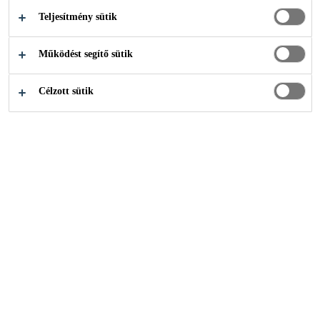
Teljesítmény sütik
TISZTÍT­HATÓ
Működést segítő sütik
EPOXY PADLÓ­
Célzott sütik
BEVONA­TOK A
HÁZ KÖRÜL
Sika Akadémia
...
Tartós, kopássálló, könnyen tisztíth