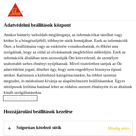
You are accessing "Sika Magyarország", it seems you are
accessing it from "Egyesült Államok". We have a dedicated
website for your country.
Adatvédelmi beállítások központ
TO SIKA
STAY ON SIKA
SELECT A
Amikor bármely weboldalt meglátogatja, az információkat tárolhat vagy
kérhet le a böngészőjéből, többnyire sütik formájában. Ezek az információk
USA
MAGYARORSZÁG
COUNTRY
Önre, a beállításaira vagy az eszközére vonatkozhatnak, és főként arra
szolgálnak, hogy az oldal az elvárásainak megfelelően működjön. Ezek az
információk általában nem azonosítják Önt közvetlenül, de személyre
Sika Magyarország
szabottabb webes élményt nyújthatnak. Mivel tiszteletben tartjuk az Ön
adatvédelmi jogait, dönthet úgy, hogy nem engedélyez bizonyos típusú
sütiket. Kattintson a különböző kategóriacímekre, ha többet szeretne
megtudni, és módosítani kívánja az alapértelmezett beállításainkat. Egyes
sütitípusok letiltása hatással lehet az oldalon szerzett élményére és az általunk
kínált szolgáltatásokra.
TARTÓS,
COOKIE POLITIKA
Hozzájárulási beállítások kezelése
KOPÁS­ÁLLÓ,
Szigorúan kötelező sütik
Mindig aktív
KÖNNYEN