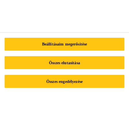
Kapcsolat
Referencia projektek
Sika B2B eShop
Beállításaim megerősítése
Sika Hungária Kft.
Rozália park 5-7.
Összes elutasítása
2051 Biatorbágy
Pest megye
Összes engedélyezése
Tel.:
+3613712020
E-mail:
info@hu.sika.com